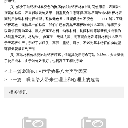
步增强。
（3）解决了硅钙板材易变色的弊病传统硅钙板材在长时间使用后，表面发生
变黄的弊病，严重影响装饰效果。新型复合生态环保-高晶吊顶装饰材料板材表
面利用特殊材料进行处理，整体无色差，且能保持久不变色。 （4）解决了硅
钙板花色、规格单一的弊病。我们在已有高晶天花板制造技术基础，选择开发
以建筑石膏为基体、融入负离子材料、纳米材料、抗菌材料等最新科技成果的
功能型天花板。将纳米、 负离子、无机抗菌、光蓄能自激发等新材料技术应用
于天花板生产，形成了以轻质、高强、坚韧、耐水、不燃为基本特征的功能型
环保天花板系列产品。
（5）高晶材料价格要比硅钙板稍高，但是其使用寿命可达10-15年，大大降低
了使用成本，由于装饰效果好，也提高了工程的形象。
< 上一篇:影响KTV声学效果八大声学因素
> 下一篇：噪音给人带来生理上和心理上的危害
相关资讯