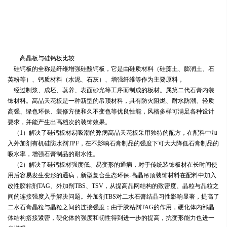
高晶板与硅钙板比较
硅钙板的全称是纤维增强硅酸钙板，它是由硅质材料（硅藻土、膨润土、石
英粉等）、钙质材料（水泥、石灰）、增强纤维等作为主要原料，
经过制浆、成坯、蒸养、表面砂光等工序而制成的板材。属第二代石膏内装
饰材料。高晶天花板是一种新型的吊顶材料，具有防火阻燃、耐水防潮、轻质
高强、绿色环保、装修方便和久不变色等优良性能，风格多样可满足各种设计
要求，并能产生出高档次的装饰效果。
（1）解决了硅钙板材易吸潮的弊病高晶天花板采用独特的配方，在配料中加
入外加剂有机硅防水剂TPF，在不影响石膏制品的强度下可大大降低石膏制品的
吸水率，增强石膏制品的耐水性。
（2）解决了硅钙板材强度低、易变形的通病，对于传统装饰板材在长时间使
用后容易发生变形的通病，新型复合生态环保-高晶吊顶装饰材料在配料中加入
改性胶粘剂TAG、外加剂TBS、TSV，从提高晶网结构的致密度、晶粒与晶粒之
间的连接强度入手解决问题。外加剂TBS对二水石膏结晶习性影响显著，提高了
二水石膏晶粒与晶粒之间的连接强度；由于胶粘剂TAG的作用，硬化体内部晶
体结构搭接紧密，硬化体的强度和韧性得到进一步的提高，抗变形能力也进一