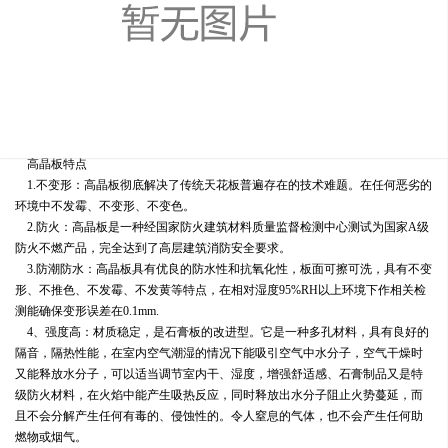
气具有吸收释放的双重调节功能，并使用纳米改性抗菌涂料，有效
降解室内甲醛、苯、氨等有害气体含量。
高晶板特点
1.不变形：高晶板彻底解决了传统天花板普遍存在的技术难题。在任何恶劣的
环境中不发霉、不变形、不变色。
2.防火：高晶板是一种经国家防火建筑材料质量监督检测中心测试为国家A级
防火不燃产品，完全达到了高层建筑消防安全要求。
3.防潮防水：高晶板具有优良的防水性和抗氧化性，板面可擦可洗，具有不变
形、不推色、不发霉、不发黄等特点，在相对湿度95%RH以上环境下作相关检
测能确保变形误差在0.1mm.
4、强度高：材质稳定，是石膏板的改进型。它是一种多孔材料，具有良好的
隔音，隔热性能，在室内空气潮湿的情况下能吸引空气中水分子，空气干燥时
又能释放水分子，可以适当调节室内干、湿度，增强舒适感、石膏制品又是特
级防火材料，在火焰中能产生吸热反应，同时释放出水分子阻止火势蔓延，而
且不会分解产生任何有毒的、侵蚀性的。令人窒息的气体，也不会产生任何助
燃物或烟气。