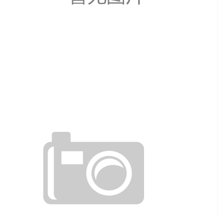
您的位置：
主页
>
新闻资讯
>
技术资讯
公司新闻
行业动态
技术资讯
技术资讯
高晶板与硅钙板之间的对比
发布日期：2018-04-08 来源: 阅读量（
131
）
高晶板全称高晶天花板，高晶天花板是一种轻质高强吊顶材料，是
目前普通硅钙天花强度的2—3倍，高晶天花采用纯天然晶体优质石
膏，纯天然无机复合材料制成，无放射性，无任何有害物质与公害
气体，在水化过程中形成密度特别高的多孔结构，对室内的潮湿空